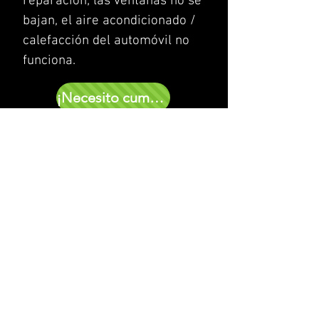
reparación; las ventanas no se
bajan, el aire acondicionado /
calefacción del automóvil no
funciona.
¡Necesito cumplido!
Familia con necesidades
especiales niño en el grado
Kinder; silla de ruedas;
deficientes visuales
Juguetes coloridos con causa y
efecto (sonido, luz, movimiento)
¡Necesito cumplido!