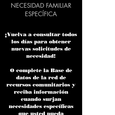
NECESIDAD FAMILIAR
ESPECÍFICA
¡Vuelva a consultar todos
los días para obtener
nuevas solicitudes de
necesidad!
O complete la
Base de
datos de la red de
recursos comunitarios
y
reciba información
cuando surjan
necesidades específicas
que usted pueda